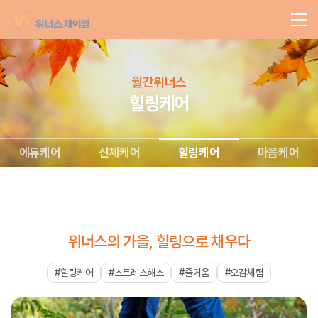
월간위너스
힐링케어
에듀케어
신체케어
힐링케어
마음케어
위너스의 가을, 힐링으로 채우다
#힐링케어
#스트레스해소
#즐거움
#오감체험