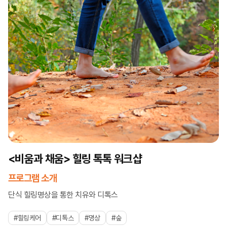
<비움과 채움> 힐링 톡톡 워크샵
프로그램 소개
단식 힐링명상을 통한 치유와 디톡스
#힐링케어
#디톡스
#명상
#숲