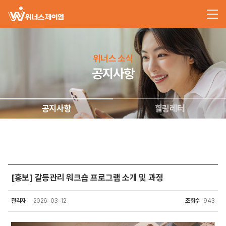
위너스 소식
공지사항
공지사항
힐링레터
[홍보] 갈등관리 워크숍 프로그램 소개 및 과정
관리자
2026-03-12
조회수
943