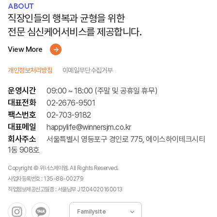
ABOUT
직장인들의 행복과 균형을 위한
전문 심신케어서비스를 제공합니다.
View More
개인정보처리방침
이메일무단수집거부
운영시간
09:00 ~ 18:00 (주말 및 공휴일 휴무)
대표전화
02-2676-9501
팩스번호
02-703-9182
대표메일
happylife@winnersjm.co.kr
회사주소
서울특별시 영등포구 경인로 775, 에이스하이테크시티
1동 908호
Copyright © 위너스제이엠. All Rights Reserved.
사업자등록번호 : 135-88-00279
직업정보제공신고필증 : 서울남부 J1204020160013
Familysite