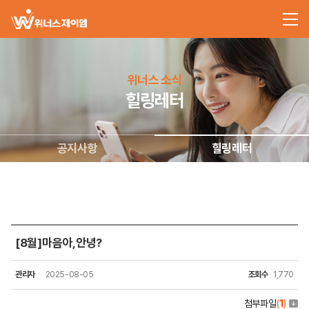
위너스 소식
힐링레터
공지사항
힐링레터
[8월]마음아,안녕?
관리자
2025-08-05
조회수
1,770
첨부파일
(
1
)