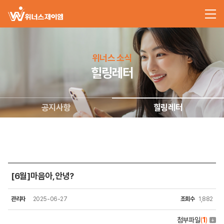
위너스 소식
힐링레터
공지사항
힐링레터
[6월]마음아,안녕?
관리자
2025-06-27
조회수
1,882
첨부파일
(
1
)