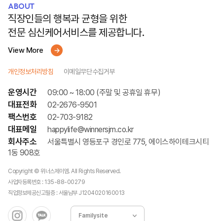
ABOUT
직장인들의 행복과 균형을 위한
전문 심신케어서비스를 제공합니다.
View More
개인정보처리방침
이메일무단수집거부
운영시간
09:00 ~ 18:00 (주말 및 공휴일 휴무)
대표전화
02-2676-9501
팩스번호
02-703-9182
대표메일
happylife@winnersjm.co.kr
회사주소
서울특별시 영등포구 경인로 775, 에이스하이테크시티
1동 908호
Copyright © 위너스제이엠. All Rights Reserved.
사업자등록번호 : 135-88-00279
직업정보제공신고필증 : 서울남부 J1204020160013
Familysite